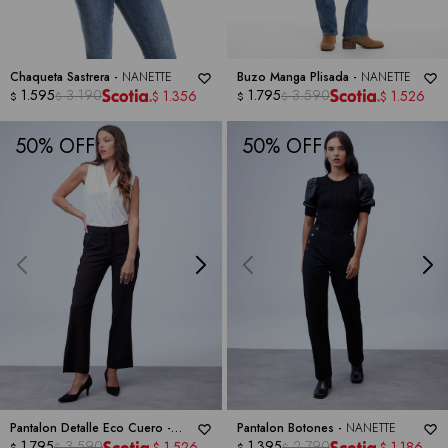
Chaqueta Sastrera -
NANETTE
Buzo Manga Plisada -
NANETTE
1.595
3.190
1.795
3.590
1.356
1.526
$
$
$
$
$
$
50
50
Pantalon Detalle Eco Cuero -
Pantalon Botones -
NANETTE
NANETTE
1.795
3.590
1.395
2.790
1.526
1.186
$
$
$
$