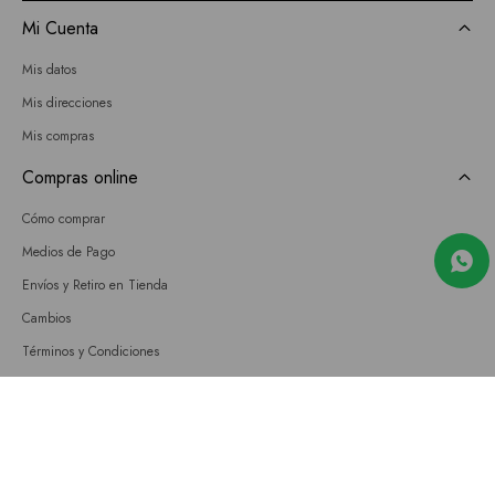
Mi Cuenta
Mis datos
Mis direcciones
Mis compras
Compras online
Cómo comprar
Medios de Pago
Envíos y Retiro en Tienda
Cambios
Términos y Condiciones
GIFT CARD
Empresa
Sobre nosotros