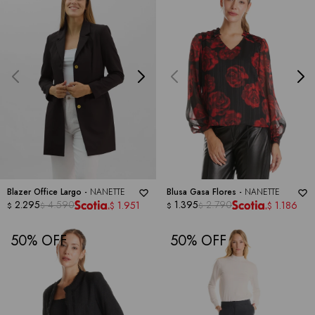
Blazer Office Largo -
NANETTE
Blusa Gasa Flores -
NANETTE
2.295
4.590
1.395
2.790
1.951
1.186
$
$
$
$
$
$
50
50