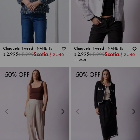
Chaqueta Tweed -
NANETTE
Chaqueta Tweed -
NANETTE
2.995
5.990
2.995
5.990
2.546
2.546
$
$
$
$
$
$
+ 1 color
50
50