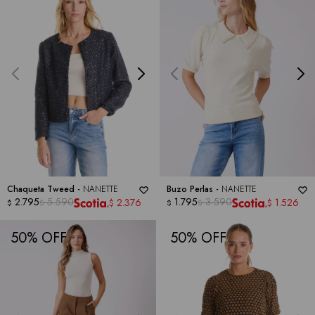
Chaqueta Tweed -
NANETTE
Buzo Perlas -
NANETTE
2.795
5.590
1.795
3.590
2.376
1.526
$
$
$
$
$
$
50
50