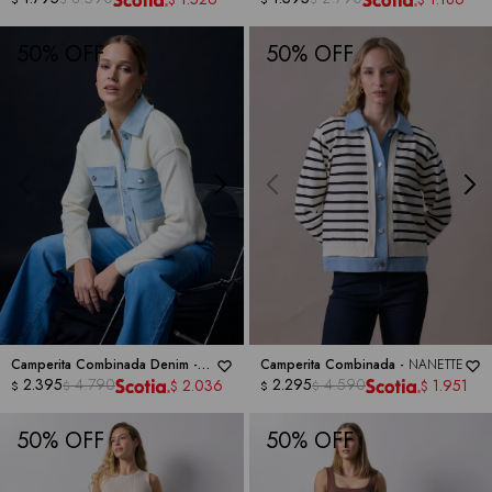
$
$
50
50
Camperita Combinada Denim -
Camperita Combinada -
NANETTE
NANETTE
2.395
4.790
2.295
4.590
2.036
1.951
$
$
$
$
$
$
50
50