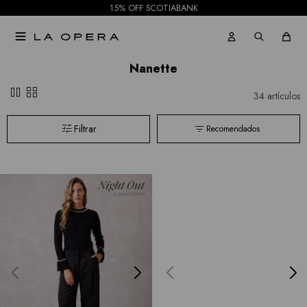
15% OFF SCOTIABANK

Nanette
pause
grid_view
34 artículos
Recomendados