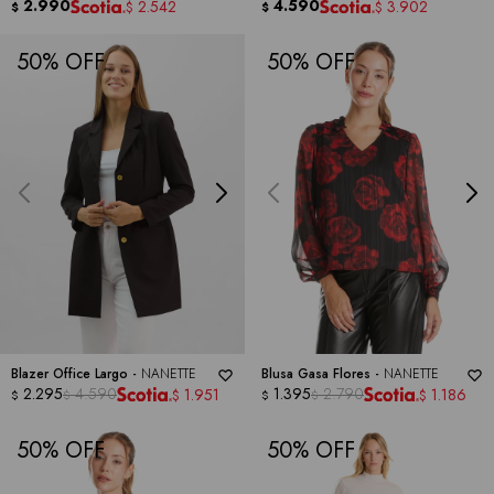
2.990
4.590
2.542
3.902
$
$
$
$
50
50
Blazer Office Largo -
NANETTE
Blusa Gasa Flores -
NANETTE
2.295
4.590
1.395
2.790
1.951
1.186
$
$
$
$
$
$
50
50