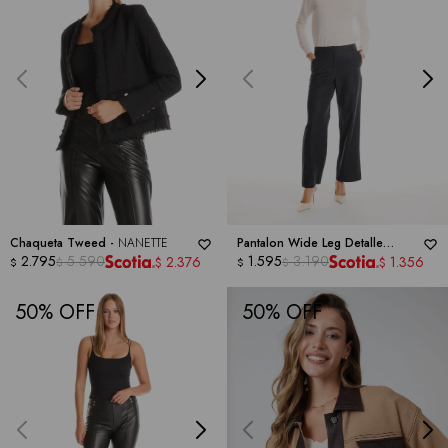
Chaqueta Tweed -
NANETTE
Pantalon Wide Leg Detalle
2.795
5.590
Trenzado -
1.595
3.190
NANETTE
2.376
1.356
$
$
$
$
$
$
50
50