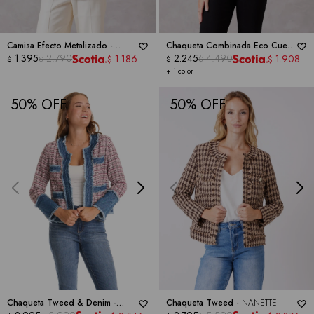
Camisa Efecto Metalizado -
Chaqueta Combinada Eco Cuero
NANETTE
1.395
2.790
-
NANETTE
2.245
4.490
1.186
1.908
$
$
$
$
$
$
+ 1 color
50
50
Chaqueta Tweed & Denim -
Chaqueta Tweed -
NANETTE