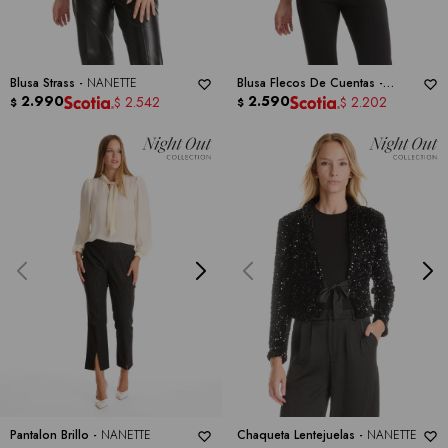
Blusa Strass -
NANETTE
Blusa Flecos De Cuentas -
2.990
NANETTE
2.590
2.542
2.202
$
$
$
$
Pantalon Brillo -
NANETTE
Chaqueta Lentejuelas -
NANETTE