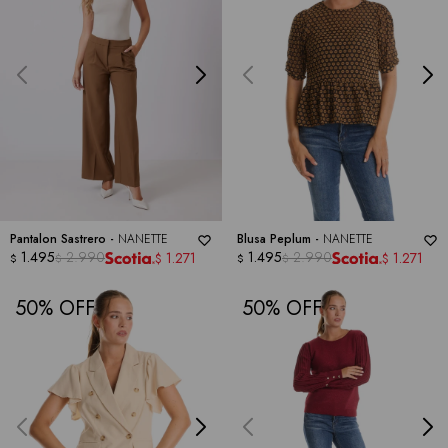
Pantalon Sastrero -
NANETTE
Blusa Peplum -
NANETTE
1.495
2.990
1.495
2.990
1.271
1.271
$
$
$
$
$
$
50
50