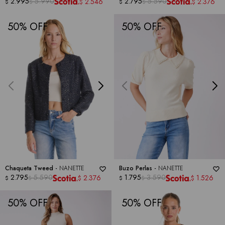
NANETTE
2.995
5.990
2.795
5.590
2.546
2.376
$
$
$
$
$
$
50
50
Chaqueta Tweed -
NANETTE
Buzo Perlas -
NANETTE
2.795
5.590
1.795
3.590
2.376
1.526
$
$
$
$
$
$
50
50