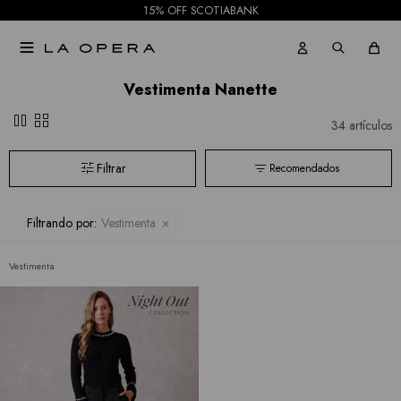
15% OFF SCOTIABANK

Vestimenta Nanette
pause
grid_view
34 artículos
Recomendados
Filtrando por:
Vestimenta
Vestimenta