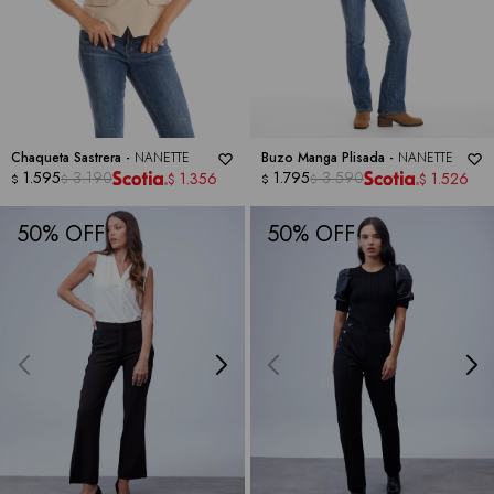
Chaqueta Sastrera -
NANETTE
Buzo Manga Plisada -
NANETTE
1.595
3.190
1.795
3.590
1.356
1.526
$
$
$
$
$
$
50
50