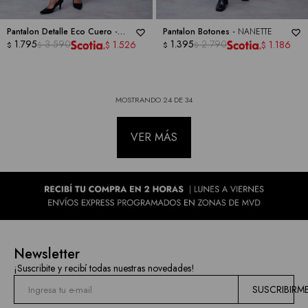
Pantalon Detalle Eco Cuero -
Pantalon Botones -
NANETTE
NANETTE
1.795
3.590
1.395
2.790
1.526
1.186
$
$
$
$
$
$
MOSTRANDO
24
DE
34
VER MÁS
Newsletter
¡Suscribite y recibí todas nuestras novedades!
SUSCRIBIRM