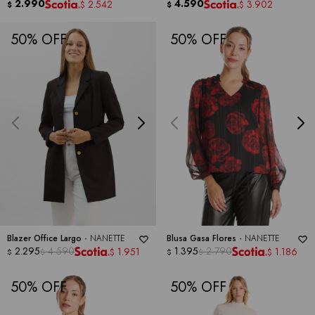
2.990
4.590
2.542
3.902
$
$
$
$
50
50
Blazer Office Largo -
NANETTE
Blusa Gasa Flores -
NANETTE
2.295
4.590
1.395
2.790
1.951
1.186
$
$
$
$
$
$
50
50