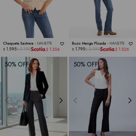
Chaqueta Sastrera -
NANETTE
Buzo Manga Plisada -
NANETTE
1.595
3.190
1.795
3.590
1.356
1.526
$
$
$
$
$
$
50
50