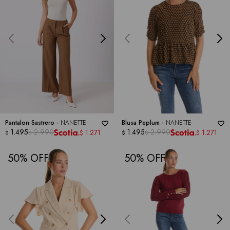
Pantalon Sastrero -
NANETTE
Blusa Peplum -
NANETTE
1.495
2.990
1.495
2.990
1.271
1.271
$
$
$
$
$
$
50
50