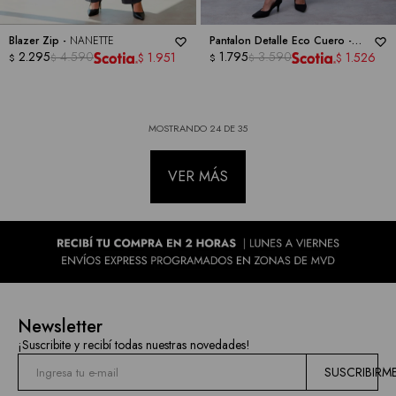
Blazer Zip -
NANETTE
Pantalon Detalle Eco Cuero -
2.295
4.590
NANETTE
1.795
3.590
1.951
1.526
$
$
$
$
$
$
MOSTRANDO
24
DE
35
VER MÁS
Newsletter
¡Suscribite y recibí todas nuestras novedades!
SUSCRIBIRM