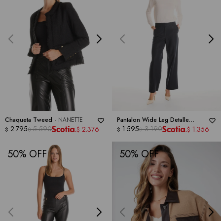
Chaqueta Tweed -
NANETTE
Pantalon Wide Leg Detalle
2.795
5.590
Trenzado -
1.595
3.190
NANETTE
2.376
1.356
$
$
$
$
$
$
50
50