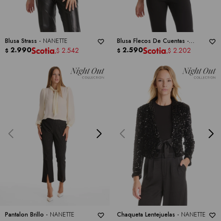
Blusa Strass -
NANETTE
Blusa Flecos De Cuentas -
2.990
NANETTE
2.590
2.542
2.202
$
$
$
$
Pantalon Brillo -
NANETTE
Chaqueta Lentejuelas -
NANETTE