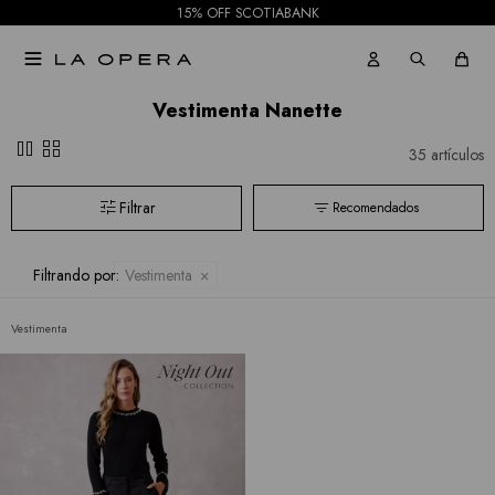
15% OFF SCOTIABANK

Vestimenta Nanette
pause
grid_view
35 artículos
Recomendados
Filtrando por:
Vestimenta
Vestimenta