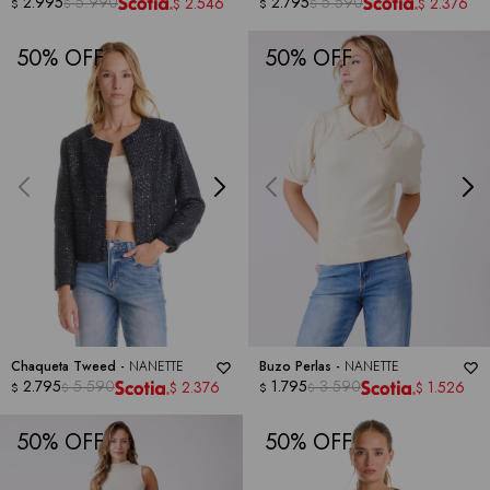
NANETTE
2.995
5.990
2.795
5.590
2.546
2.376
$
$
$
$
$
$
50
50
Chaqueta Tweed -
NANETTE
Buzo Perlas -
NANETTE
2.795
5.590
1.795
3.590
2.376
1.526
$
$
$
$
$
$
50
50