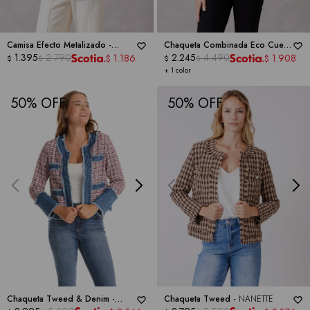
Camisa Efecto Metalizado -
Chaqueta Combinada Eco Cuero
NANETTE
1.395
2.790
-
NANETTE
2.245
4.490
1.186
1.908
$
$
$
$
$
$
+ 1 color
50
50
Chaqueta Tweed & Denim -
Chaqueta Tweed -
NANETTE