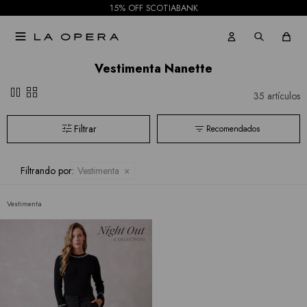
15% OFF SCOTIABANK

Vestimenta Nanette
pause
grid_view
35 artículos
Recomendados
Filtrando por:
Vestimenta
Vestimenta