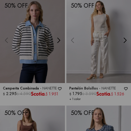
50
50
Camperita Combinada -
NANETTE
Pantalón Bolsillos -
NANETTE
2.295
4.590
1.795
3.590
1.951
1.526
$
$
$
$
$
$
+ 1 color
50
50