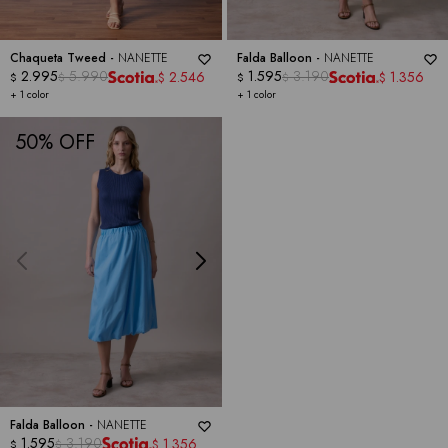
Chaqueta Tweed -
NANETTE
Falda Balloon -
NANETTE
2.995
5.990
1.595
3.190
2.546
1.356
$
$
$
$
$
$
+ 1 color
+ 1 color
50
Falda Balloon -
NANETTE
1.595
3.190
1.356
$
$
$