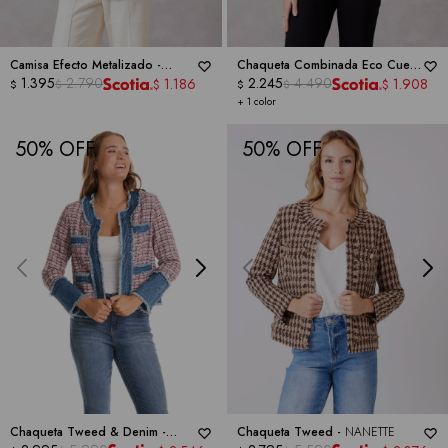
Camisa Efecto Metalizado -
Chaqueta Combinada Eco Cuero
NANETTE
1.395
2.790
-
NANETTE
2.245
4.490
1.186
1.908
$
$
$
$
$
$
+ 1 color
50
50
Chaqueta Tweed & Denim -
Chaqueta Tweed -
NANETTE