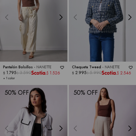
Pantalón Bolsillos -
NANETTE
Chaqueta Tweed -
NANETTE
1.795
3.590
2.995
5.990
1.526
2.546
$
$
$
$
$
$
+ 1 color
50
50