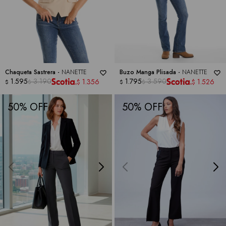
Chaqueta Sastrera -
NANETTE
Buzo Manga Plisada -
NANETTE
1.595
3.190
1.795
3.590
1.356
1.526
$
$
$
$
$
$
50
50