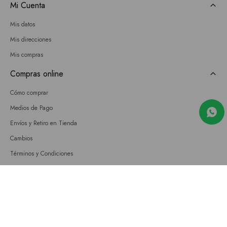
Mi Cuenta
Mis datos
Mis direcciones
Mis compras
Compras online
Cómo comprar
Medios de Pago
Envíos y Retiro en Tienda
Cambios
Términos y Condiciones
GIFT CARD
Empresa
Sobre nosotros
Nuestras tiendas