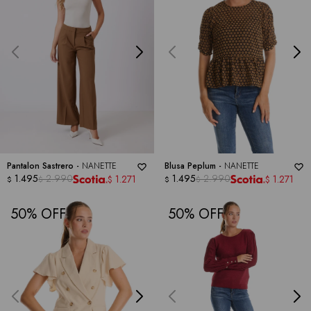
Pantalon Sastrero -
NANETTE
Blusa Peplum -
NANETTE
1.495
2.990
1.495
2.990
1.271
1.271
$
$
$
$
$
$
50
50