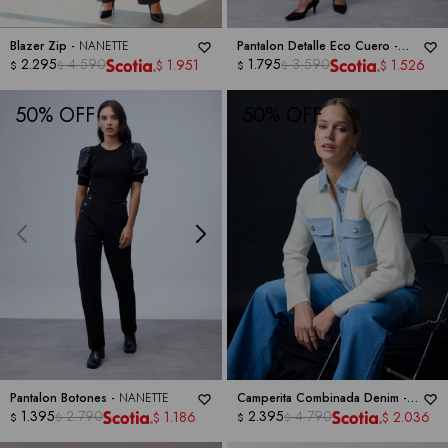
Blazer Zip -
NANETTE
Pantalon Detalle Eco Cuero -
2.295
4.590
NANETTE
1.795
3.590
1.951
1.526
$
$
$
$
$
$
50
50
Pantalon Botones -
NANETTE
Camperita Combinada Denim -
1.395
2.790
NANETTE
2.395
4.790
1.186
2.036
$
$
$
$
$
$