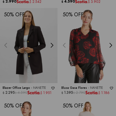
2.990
4.590
2.542
3.902
$
$
$
$
50
50
Blazer Office Largo -
NANETTE
Blusa Gasa Flores -
NANETTE
2.295
4.590
1.395
2.790
1.951
1.186
$
$
$
$
$
$
50
50