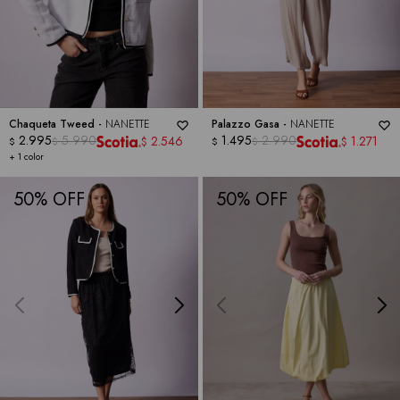
Chaqueta Tweed -
NANETTE
Palazzo Gasa -
NANETTE
2.995
5.990
1.495
2.990
2.546
1.271
$
$
$
$
$
$
+ 1 color
50
50