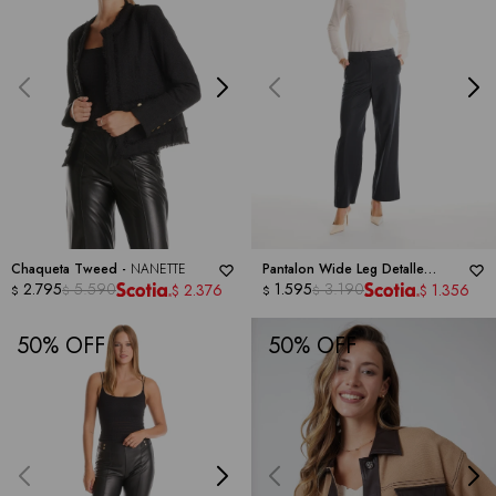
Chaqueta Tweed -
NANETTE
Pantalon Wide Leg Detalle
2.795
5.590
Trenzado -
1.595
3.190
NANETTE
2.376
1.356
$
$
$
$
$
$
50
50