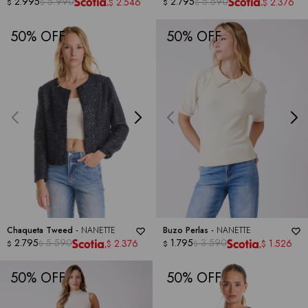
NANETTE
2.995
5.990
2.795
5.590
2.546
2.376
$
$
$
$
$
$
50
50
Chaqueta Tweed -
NANETTE
Buzo Perlas -
NANETTE
2.795
5.590
1.795
3.590
2.376
1.526
$
$
$
$
$
$
50
50