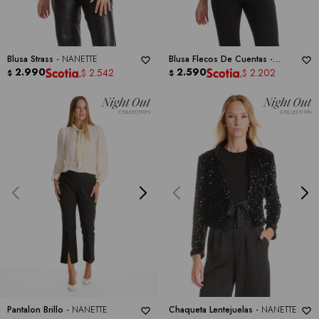
Blusa Strass -
NANETTE
Blusa Flecos De Cuentas -
2.990
NANETTE
2.590
2.542
2.202
$
$
$
$
Pantalon Brillo -
NANETTE
Chaqueta Lentejuelas -
NANETTE