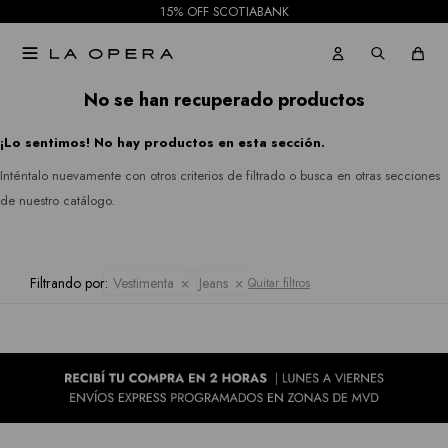
15% OFF SCOTIABANK
Pantalones
Rio
Gabardinas

Jeans
&
Tapados
No se han recuperado productos
Rian
Faldas
¡Lo sentimos! No hay productos en esta sección.
Ruanas
Royalty
Shorts
Inténtalo nuevamente con otros criterios de filtrado o busca en otras secciones
Collection
Kimonos
de nuestro catálogo.
Mallas
Sioni
Pantalones
Tash &
Filtrando por:
Vestimenta
Jeans
Quitar filtros
Jeans
Sophie
Faldas
Hidden
Allie
Shorts
Rose