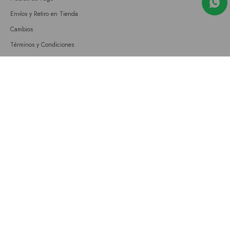
Envíos y Retiro en Tienda
Cambios
Términos y Condiciones
GIFT CARD
Empresa
Sobre nosotros
Nuestras tiendas
Únete a nuestro equipo
Contacto