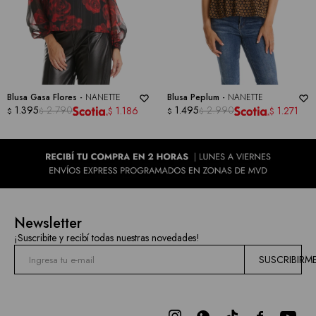
Blusa Gasa Flores -
NANETTE
Blusa Peplum -
NANETTE
1.395
2.790
1.495
2.990
1.186
1.271
$
$
$
$
$
$
Newsletter
¡Suscribite y recibí todas nuestras novedades!
SUSCRIBIRM