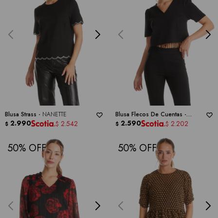
Blusa Strass -
NANETTE
Blusa Flecos De Cuentas -
2.990
NANETTE
2.590
2.542
2.202
$
$
$
$
50
50