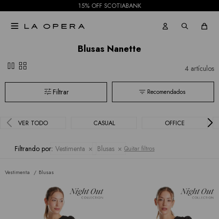
Todas
15% OFF SCOTIABANK
las

marcas
Blusas Nanette
pause
grid_view
4 artículos
Recomendados
VER TODO
CASUAL
OFFICE
Filtrando por:
Vestimenta
Blusas
Quitar filtros
Vestimenta
Blusas