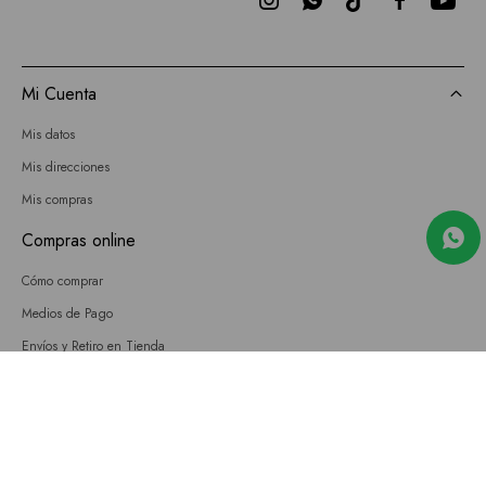



Mi Cuenta
Mis datos
Mis direcciones
Mis compras
Compras online
Cómo comprar
Medios de Pago
Envíos y Retiro en Tienda
Cambios
Términos y Condiciones
GIFT CARD
Empresa