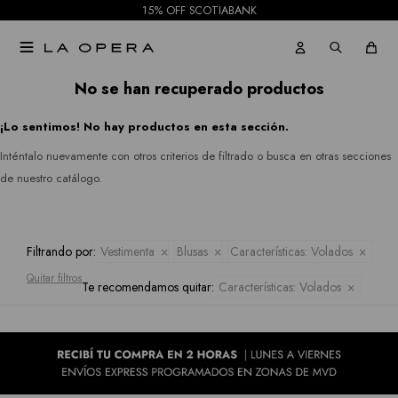
Rio
15% OFF SCOTIABANK
Gabardinas
Jeans
&

Tapados
Rian
Faldas
No se han recuperado productos
Ruanas
Royalty
¡Lo sentimos! No hay productos en esta sección.
Shorts
Collection
Inténtalo nuevamente con otros criterios de filtrado o busca en otras secciones
Kimonos
Mallas
de nuestro catálogo.
Sioni
Pantalones
Tash &
Jeans
Filtrando por:
Vestimenta
Blusas
Características:
Volados
Sophie
Quitar filtros
Te recomendamos quitar:
Características:
Volados
Faldas
Hidden
Allie
Shorts
Rose
Mallas