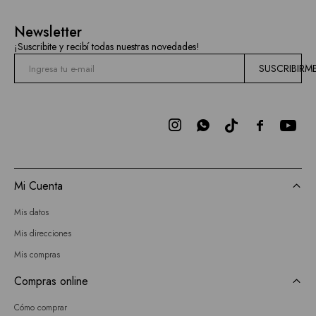
Current
Newsletter
Air
¡Suscribite y recibí todas nuestras novedades!
Elan
SUSCRIBIRM
BCBGMAXAZRIA
Bebe



Todas
las
Mi Cuenta
marcas
Mis datos
Mis direcciones
Mis compras
Compras online
Cómo comprar