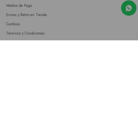
Medios de Pago
Envíos y Retiro en Tienda
Cambios
Términos y Condiciones
GIFT CARD
Empresa
Sobre nosotros
Nuestras tiendas
Únete a nuestro equipo
Contacto