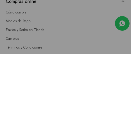
Compras online
Cómo comprar
Medios de Pago
Envíos y Retiro en Tienda
Cambios
Términos y Condiciones
GIFT CARD
Empresa
Sobre nosotros
Nuestras tiendas
Únete a nuestro equipo
Contacto