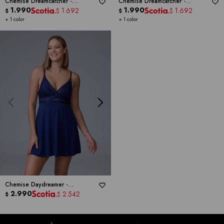
Chemise Dreamcatcher -
Chemise Dreamcatcher -
MONTELLE
1.990
MONTELLE
1.990
1.692
1.692
$
$
$
$
+ 1 color
+ 1 color
Chemise Daydreamer -
MONTELLE
2.990
2.542
$
$