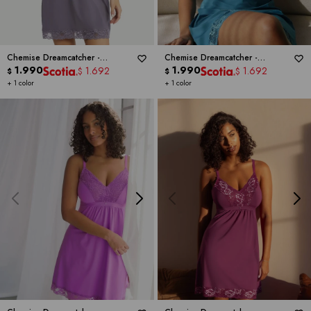
Chemise Dreamcatcher -
Chemise Dreamcatcher -
MONTELLE
1.990
MONTELLE
1.990
1.692
1.692
$
$
$
$
+ 1 color
+ 1 color