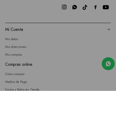



Mi Cuenta
Mis datos
Mis direcciones
Mis compras
Compras online
Cómo comprar
Medios de Pago
Envíos y Retiro en Tienda
Cambios
Términos y Condiciones
GIFT CARD