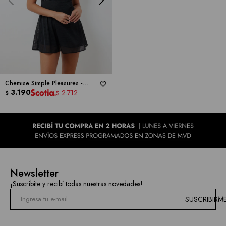
las
marcas
Chemise Simple Pleasures -
MONTELLE
3.190
2.712
$
$
Newsletter
¡Suscribite y recibí todas nuestras novedades!
SUSCRIBIRM