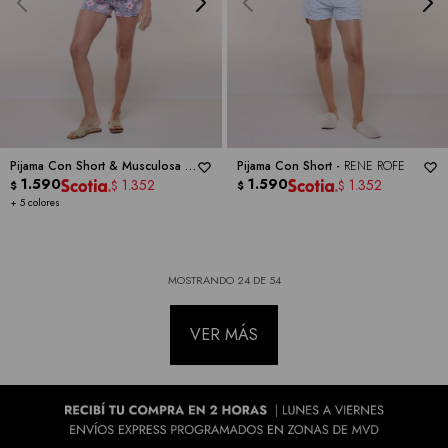
Pijama Con Short & Musculosa -
Pijama Con Short -
RENE ROFE
RENE ROFE
1.590
1.590
1.352
1.352
$
$
$
$
+ 5 colores
MOSTRANDO
24
DE
54
VER MÁS