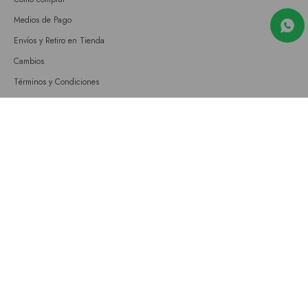
Medios de Pago
Envíos y Retiro en Tienda
Cambios
Términos y Condiciones
GIFT CARD
Empresa
Sobre nosotros
Nuestras tiendas
Únete a nuestro equipo
Contacto