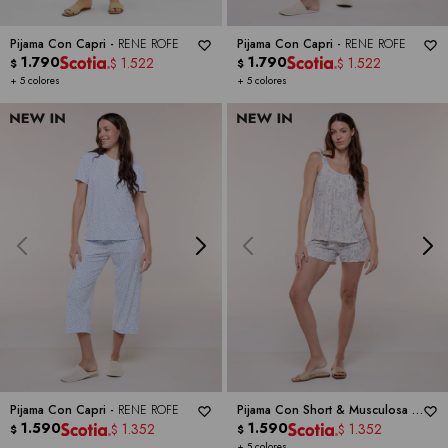
Pijama Con Capri -
RENE ROFE
Pijama Con Capri -
RENE ROFE
1.790
1.790
1.522
1.522
$
$
$
$
+ 5 colores
+ 5 colores
Pijama Con Capri -
RENE ROFE
Pijama Con Short & Musculosa -
1.590
RENE ROFE
1.590
1.352
1.352
$
$
$
$
+ 5 colores