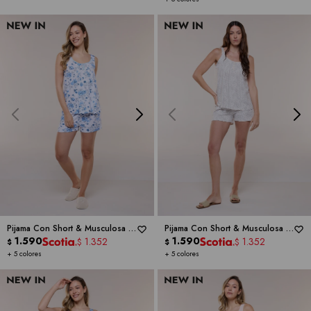
Pijama Con Short & Musculosa -
Pijama Con Short & Musculosa -
RENE ROFE
1.590
RENE ROFE
1.590
1.352
1.352
$
$
$
$
+ 5 colores
+ 5 colores