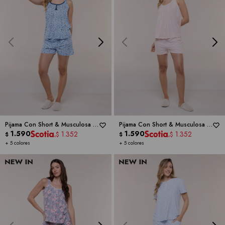
Pijama Con Short & Musculosa -
Pijama Con Short & Musculosa -
RENE ROFE
1.590
RENE ROFE
1.590
1.352
1.352
$
$
$
$
+ 5 colores
+ 5 colores