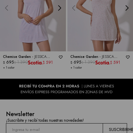
Chemise Garden -
JESSICA
Chemise Garden -
JESSICA
SIMPSON
695
1.390
SIMPSON
695
1.390
591
591
$
$
$
$
$
$
+ 1 color
+ 1 color
Newsletter
¡Suscribite y recibí todas nuestras novedades!
SUSCRIBIRM