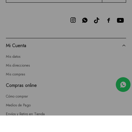



Mi Cuenta
Mis datos
Mis direcciones
Mis compras
Compras online
Cómo comprar
Medios de Pago
Envíos y Retiro en Tienda
Cambios
Términos y Condiciones