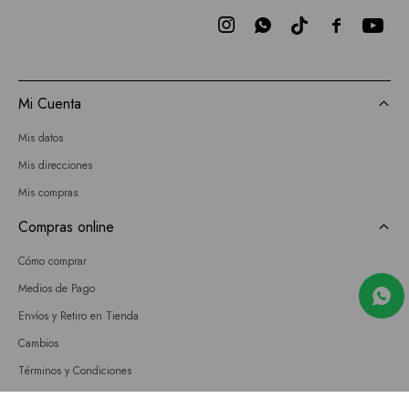



Mi Cuenta
Mis datos
Mis direcciones
Mis compras
Compras online
Cómo comprar
Medios de Pago
Envíos y Retiro en Tienda
Cambios
Términos y Condiciones
GIFT CARD