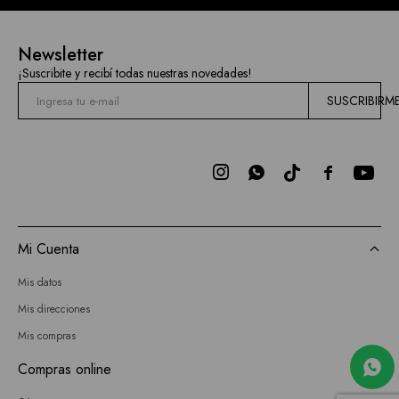
Newsletter
¡Suscribite y recibí todas nuestras novedades!
SUSCRIBIRM



Mi Cuenta
Mis datos
Mis direcciones
Mis compras
Compras online