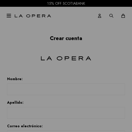
15% OFF SCOTIABANK
Rose
Mallas

Current
Air
Crear cuenta
Elan
BCBGMAXAZRIA
Bebe
Todas
Nombre:
las
marcas
Apellido:
Correo electrónico: