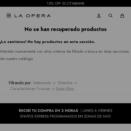
15% OFF SCOTIABANK
Pantalones
Julia
Gabardinas

Jeans
Jordan
Tapados
No se han recuperado productos
Republic
Faldas
¡Lo sentimos! No hay productos en esta sección.
Ruanas
Rio
Shorts
Inténtalo nuevamente con otros criterios de filtrado o busca en otras secciones
&
Kimonos
de nuestro catálogo.
Mallas
Rian
Pantalones
Royalty
Filtrando por:
Vestimenta
Enteritos
Jeans
Características:
Frunces
Quitar filtros
Collection
Faldas
Sioni
Tash &
Shorts
Sophie