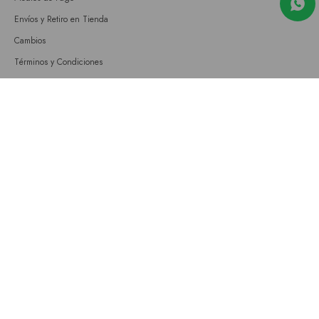
Envíos y Retiro en Tienda
Cambios
Términos y Condiciones
GIFT CARD
Empresa
Sobre nosotros
Nuestras tiendas
Únete a nuestro equipo
Contacto