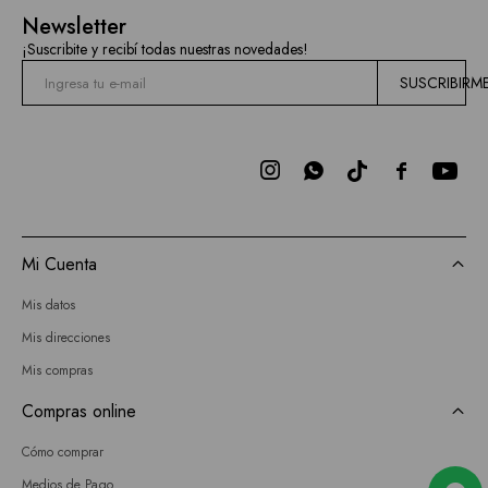
Mallas
Newsletter
Hidden
¡Suscribite y recibí todas nuestras novedades!
Current
SUSCRIBIRM
Air
BCBGMAXAZRIA



Bebe
Todas
Mi Cuenta
las
Mis datos
marcas
Mis direcciones
Mis compras
Compras online
Cómo comprar
Medios de Pago