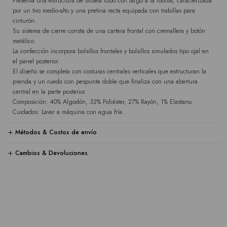
Presenta una estructura de silueta tubo con largo a la rodilla, caracterizada
por un tiro medio-alto y una pretina recta equipada con trabillas para
cinturón.
Su sistema de cierre consta de una cartera frontal con cremallera y botón
metálico.
La confección incorpora bolsillos frontales y bolsillos simulados tipo ojal en
el panel posterior.
El diseño se completa con costuras centrales verticales que estructuran la
prenda y un ruedo con pespunte doble que finaliza con una abertura
central en la parte posterior.
Composición: 40% Algodón, 32% Poliéster, 27% Rayón, 1% Elastano.
Cuidados: Lavar a máquina con agua fría.
Métodos & Costos de envío
Cambios & Devoluciones