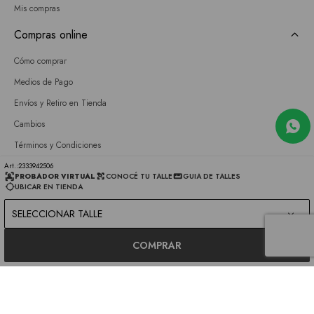
Mis compras
Compras online
Cómo comprar
Medios de Pago
Envíos y Retiro en Tienda
Cambios
Términos y Condiciones
GIFT CARD
2333942506
PROBADOR VIRTUAL
CONOCÉ TU TALLE
GUIA DE TALLES
UBICAR EN TIENDA
Empresa
SELECCIONAR TALLE
Sobre nosotros
Nuestras tiendas
COMPRAR
Únete a nuestro equipo
Contacto