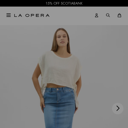
15% OFF SCOTIABANK

NOTIFICARME