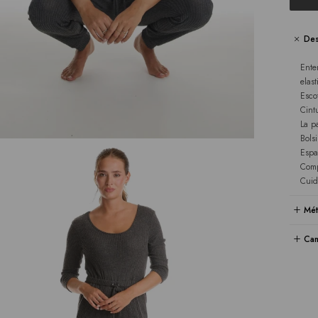
Des
Ente
elas
Esco
Cint
La p
Bols
Espa
Comp
Cuid
Mét
Cam