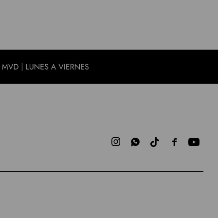


