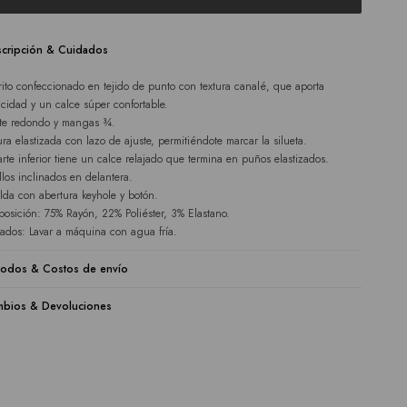
cripción & Cuidados
rito confeccionado en tejido de punto con textura canalé, que aporta
ticidad y un calce súper confortable.
te redondo y mangas ¾.
ura elastizada con lazo de ajuste, permitiéndote marcar la silueta.
arte inferior tiene un calce relajado que termina en puños elastizados.
illos inclinados en delantera.
lda con abertura keyhole y botón.
osición: 75% Rayón, 22% Poliéster, 3% Elastano.
ados: Lavar a máquina con agua fría.
odos & Costos de envío
bios & Devoluciones