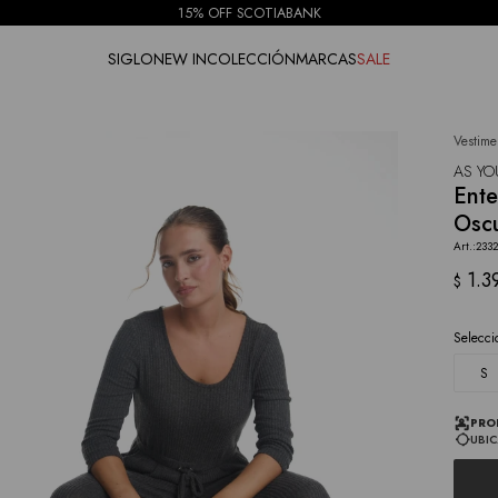
15% OFF SCOTIABANK
SIGLO
NEW IN
COLECCIÓN
MARCAS
SALE
Vestime
NOTIFICARME
AS YO
Ente
Osc
233
1.3
$
Selecci
S
PRO
UBIC