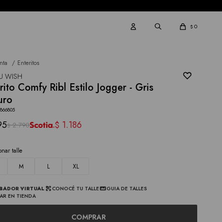
0
$
nta
Enteritos
U WISH
rito Comfy Ribl Estilo Jogger - Gris
uro
2866805
95
1.186
$
2.790
$
onar talle
M
L
XL
BADOR VIRTUAL
CONOCÉ TU TALLE
GUIA DE TALLES
AR EN TIENDA
COMPRAR