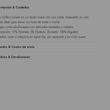
cripción & Cuidados
a confeccionado en un tejido suave con una caída impecable, es una
da ideal para elevar tus looks de tarde o noche.
as cortas abullonadas con delicados bordados y calados.
osición: 97% Poliéster, 5% Elastano. Bordado: 100% Algodón
ados: Lavar a máquina en agua fría, por separado y en ciclo suave.
odos & Costos de envío
bios & Devoluciones