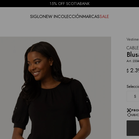
15% OFF SCOTIABANK
SIGLO
NEW IN
COLECCIÓN
MARCAS
SALE
Vestime
NOTIFICARME
CABLE
Blus
233
2.3
$
Selecci
S
PRO
UBIC