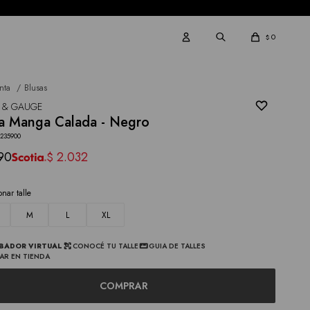
0
$
nta
Blusas
 & GAUGE
a Manga Calada - Negro
4235900
90
2.032
$
onar talle
M
L
XL
BADOR VIRTUAL
CONOCÉ TU TALLE
GUIA DE TALLES
AR EN TIENDA
COMPRAR