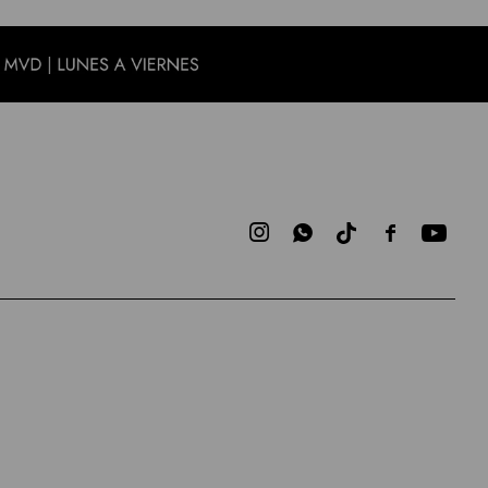


