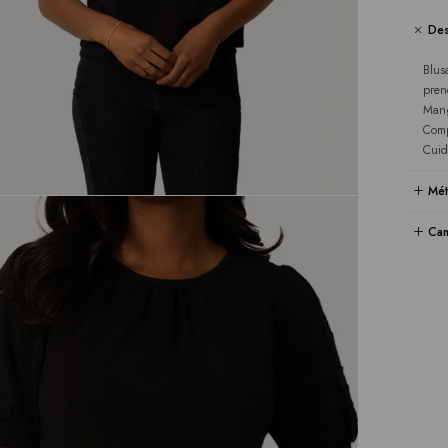
Des
Blus
pren
Mang
Comp
Cuid
Mét
Cam