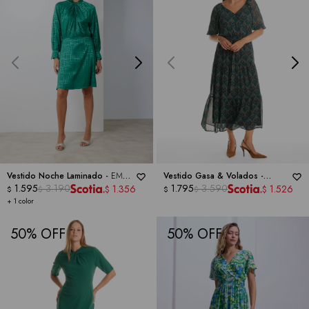
Vestido Noche Laminado -
EMMA
Vestido Gasa & Volados -
& MICHELE
1.595
3.190
SECRET CHARM BY LUXOLOGY
1.795
3.590
1.356
1.526
$
$
$
$
$
$
+ 1 color
50
50