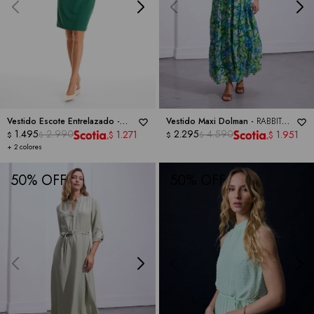
Vestido Escote Entrelazado -
Vestido Maxi Dolman -
RABBIT
EMMA & MICHELE
1.495
2.990
DESIGNS
2.295
4.590
1.271
1.951
$
$
$
$
$
$
+ 2 colores
50
50