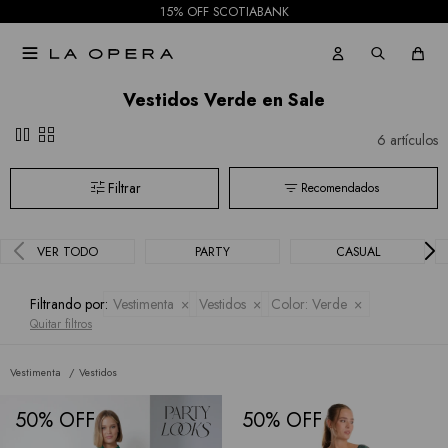
15% OFF SCOTIABANK

Vestidos Verde en Sale
pause
grid_view
6 artículos
Recomendados
VER TODO
PARTY
CASUAL
Filtrando por:
Vestimenta
Vestidos
Color:
Verde
Quitar filtros
Vestimenta
Vestidos
50
50