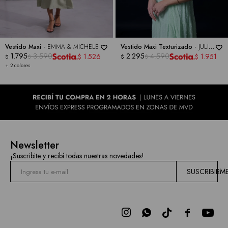
Vestido Maxi -
EMMA & MICHELE
Vestido Maxi Texturizado -
JULIA
1.795
3.590
JORDAN
2.295
4.590
1.526
1.951
$
$
$
$
$
$
+ 2 colores
Newsletter
¡Suscribite y recibí todas nuestras novedades!
SUSCRIBIRM


