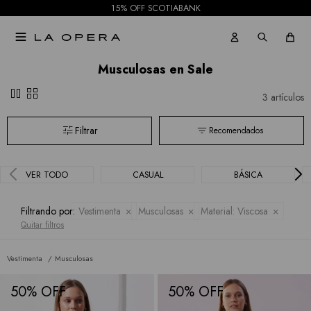
las
15% OFF SCOTIABANK
marcas

Musculosas en Sale
pause
grid_view
3 artículos
Recomendados
VER TODO
CASUAL
BÁSICA
Filtrando por:
Vestimenta
Musculosas
Material:
Viscosa
Quitar filtros
Vestimenta
Musculosas
50
50