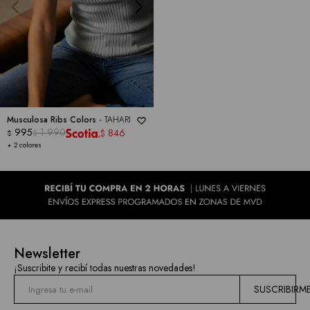
Musculosa Ribs Colors -
TAHARI
995
1.990
846
$
$
$
+ 2 colores
Newsletter
¡Suscribite y recibí todas nuestras novedades!
SUSCRIBIRM