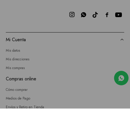



Mi Cuenta
Mis datos
Mis direcciones
Mis compras
Compras online
Cómo comprar
Medios de Pago
Envíos y Retiro en Tienda
Cambios
Términos y Condiciones