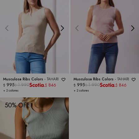
Musculosa Ribs Colors -
TAHARI
Musculosa Ribs Colors -
TAHARI
995
1.990
995
1.990
846
846
$
$
$
$
$
$
+ 2 colores
+ 2 colores
50