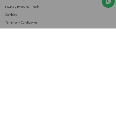
Envíos y Retiro en Tienda
Cambios
Términos y Condiciones
GIFT CARD
Empresa
Sobre nosotros
Nuestras tiendas
Únete a nuestro equipo
Contacto