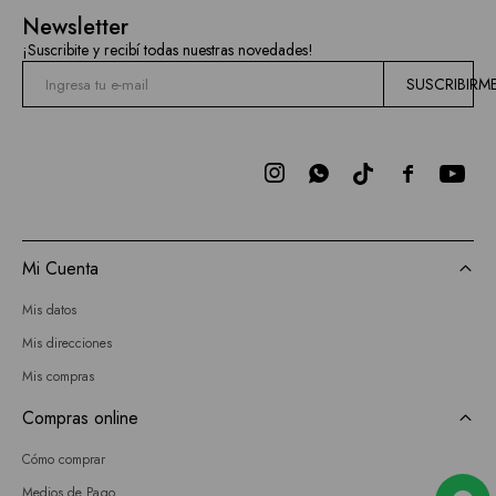
Mallas
Newsletter
Hidden
¡Suscribite y recibí todas nuestras novedades!
Current
SUSCRIBIRM
Air
BCBGMAXAZRIA



Bebe
Todas
Mi Cuenta
las
Mis datos
marcas
Mis direcciones
Mis compras
Compras online
Cómo comprar
Medios de Pago