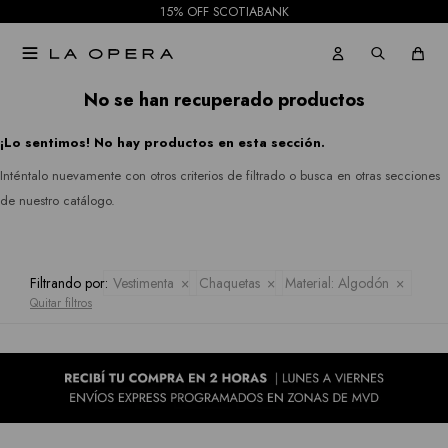
15% OFF SCOTIABANK
Pantalones
Julia
Gabardinas

Jeans
Jordan
Tapados
No se han recuperado productos
Republic
Faldas
¡Lo sentimos! No hay productos en esta sección.
Ruanas
Rio
Shorts
Inténtalo nuevamente con otros criterios de filtrado o busca en otras secciones
&
Kimonos
de nuestro catálogo.
Mallas
Rian
Pantalones
Royalty
Filtrando por:
Vestimenta
Chaquetas
Material:
Algodón
Jeans
Quitar filtros
Collection
Faldas
Sioni
Tash &
Shorts
Sophie