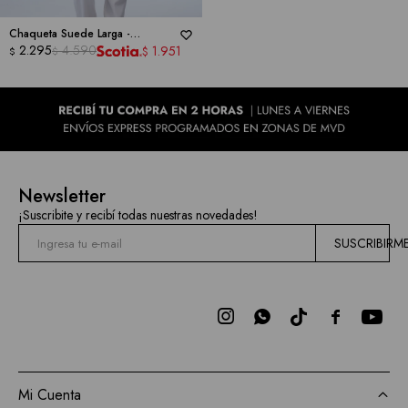
Chaqueta Suede Larga -
PHILOSOPHY
2.295
4.590
1.951
$
$
$
Newsletter
¡Suscribite y recibí todas nuestras novedades!
SUSCRIBIRM



Mi Cuenta