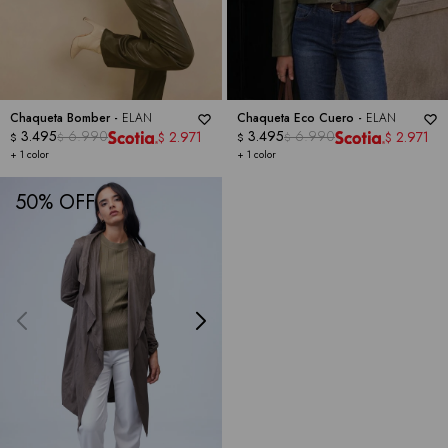
Chaqueta Bomber -
ELAN
Chaqueta Eco Cuero -
ELAN
3.495
6.990
3.495
6.990
2.971
2.971
$
$
$
$
$
$
+ 1 color
+ 1 color
50