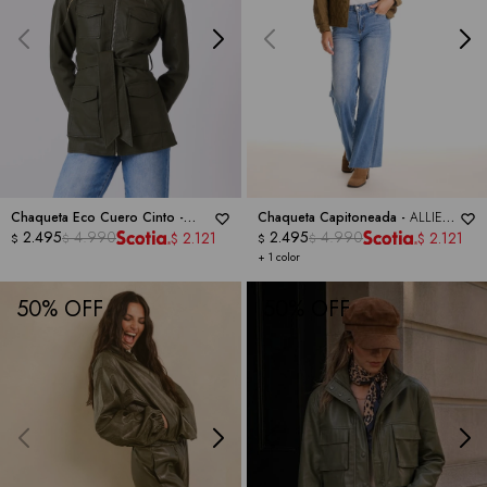
Chaqueta Eco Cuero Cinto -
Chaqueta Capitoneada -
ALLIE
BACCINI
2.495
4.990
ROSE
2.495
4.990
2.121
2.121
$
$
$
$
$
$
+ 1 color
50
50