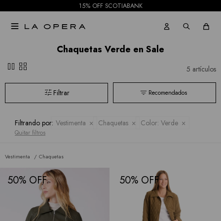
15% OFF SCOTIABANK

Chaquetas Verde en Sale
pause
grid_view
5 artículos
Recomendados
Filtrando por:
Vestimenta
Chaquetas
Color:
Verde
Quitar filtros
Vestimenta
Chaquetas
50
50