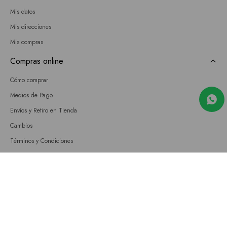
Mis datos
Mis direcciones
Mis compras
Compras online
Cómo comprar
Medios de Pago
Envíos y Retiro en Tienda
Cambios
Términos y Condiciones
GIFT CARD
Empresa
Sobre nosotros
Nuestras tiendas
Únete a nuestro equipo