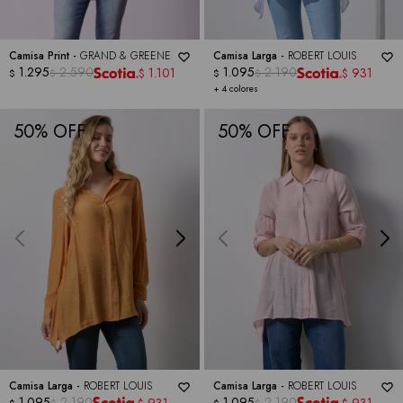
Camisa Print -
GRAND & GREENE
Camisa Larga -
ROBERT LOUIS
1.295
2.590
1.095
2.190
1.101
931
$
$
$
$
$
$
+ 4 colores
50
50
Camisa Larga -
ROBERT LOUIS
Camisa Larga -
ROBERT LOUIS
1.095
2.190
1.095
2.190
931
931
$
$
$
$