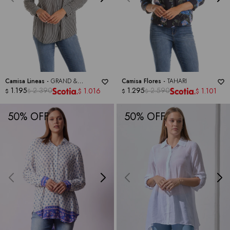
Camisa Lineas -
GRAND &
Camisa Flores -
TAHARI
GREENE
1.195
2.390
1.295
2.590
1.016
1.101
$
$
$
$
$
$
50
50