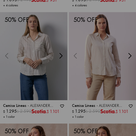
$
$
+ 4 colores
+ 4 colores
50
50
Camisa Lineas -
ALEXANDER
Camisa Lineas -
ALEXANDER
JORDAN
1.295
2.590
JORDAN
1.295
2.590
1.101
1.101
$
$
$
$
$
$
+ 1 color
+ 1 color
50
50