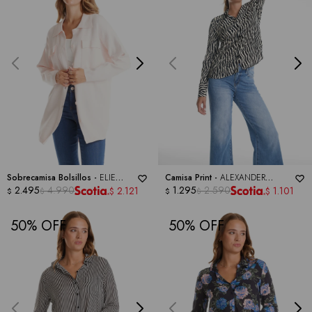
Sobrecamisa Bolsillos -
ELIE
Camisa Print -
ALEXANDER
TAHARI
2.495
4.990
JORDAN
1.295
2.590
2.121
1.101
$
$
$
$
$
$
50
50