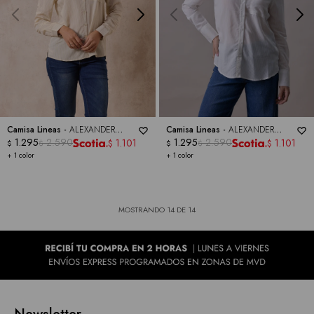
Camisa Lineas -
ALEXANDER
Camisa Lineas -
ALEXANDER
JORDAN
1.295
2.590
JORDAN
1.295
2.590
1.101
1.101
$
$
$
$
$
$
+ 1 color
+ 1 color
MOSTRANDO
14
DE
14