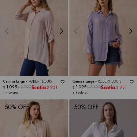
Camisa Larga -
ROBERT LOUIS
Camisa Larga -
ROBERT LOUIS
1.095
2.190
1.095
2.190
931
931
$
$
$
$
$
$
+ 4 colores
+ 4 colores
50
50