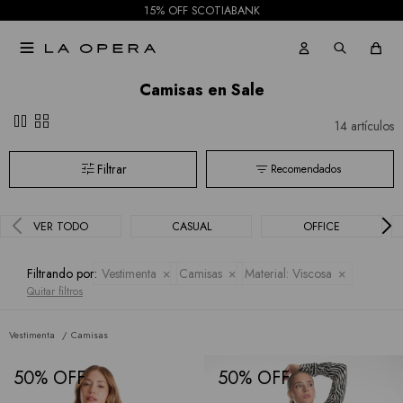
15% OFF SCOTIABANK

Camisas en Sale
pause
grid_view
14 artículos
Recomendados
VER TODO
CASUAL
OFFICE
Filtrando por:
Vestimenta
Camisas
Material:
Viscosa
Quitar filtros
Vestimenta
Camisas
50
50