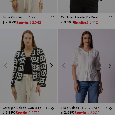
Buzo Crochet -
LIV LOS
Cardigan Abierto De Punto
ANGELES
2.990
Calado -
3.190
LIV LOS ANGELES
2.542
2.712
$
$
$
$
Cardigan Calado Con Lazo -
LIV
Blusa Calada -
LIV LOS ANGELES
LOS ANGELES
3.190
2.590
2.712
2.202
$
$
$
$