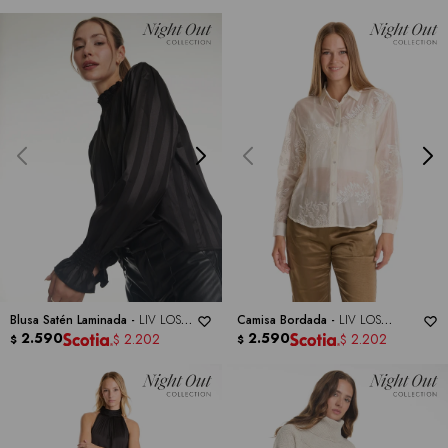
Blusa Satén Laminada -
LIV LOS
Camisa Bordada -
LIV LOS
ANGELES
2.590
ANGELES
2.590
2.202
2.202
$
$
$
$