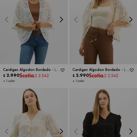
Cardigan Algodon Bordado -
LIV
Cardigan Algodon Bordado -
LIV
LOS ANGELES
2.990
LOS ANGELES
2.990
2.542
2.542
$
$
$
$
+ 1 color
+ 1 color