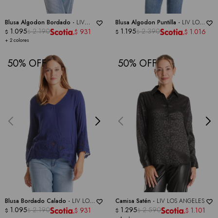
Blusa Algodon Bordado -
LIV
Blusa Algodon Puntilla -
LIV LOS
LOS ANGELES
1.095
2.190
ANGELES
1.195
2.390
931
1.016
$
$
$
$
$
$
+ 2 colores
50
50
Blusa Bordado Calado -
LIV LOS
Camisa Satén -
LIV LOS ANGELES
ANGELES
1.095
2.190
1.295
2.590
931
1.101
$
$
$
$
$
$