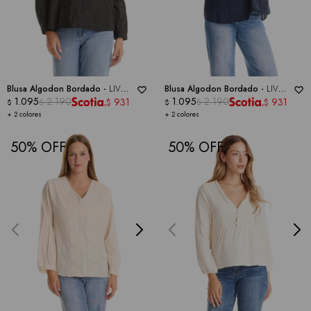
Blusa Algodon Bordado -
LIV
Blusa Algodon Bordado -
LIV
LOS ANGELES
1.095
2.190
LOS ANGELES
1.095
2.190
931
931
$
$
$
$
$
$
+ 2 colores
+ 2 colores
50
50