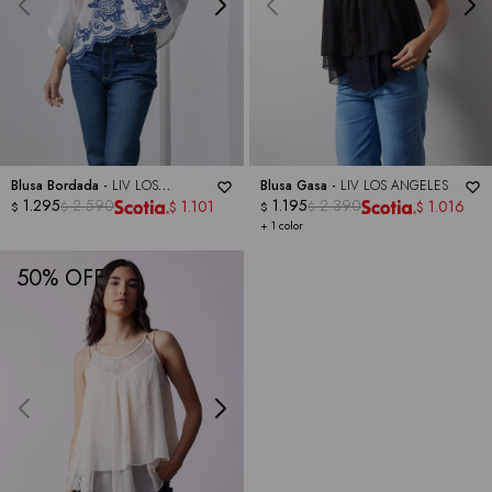
Blusa Bordada -
LIV LOS
Blusa Gasa -
LIV LOS ANGELES
ANGELES
1.295
2.590
1.195
2.390
1.101
1.016
$
$
$
$
$
$
+ 1 color
50