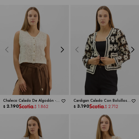
Chaleco Calado De Algodón -
Cardigan Calado Con Bolsillos -
LIV LOS ANGELES
2.190
LIV LOS ANGELES
3.190
1.862
2.712
$
$
$
$