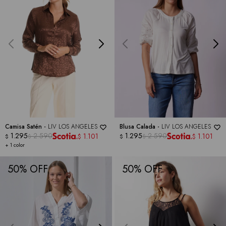
Camisa Satén -
LIV LOS ANGELES
Blusa Calada -
LIV LOS ANGELES
1.295
2.590
1.295
2.590
1.101
1.101
$
$
$
$
$
$
+ 1 color
50
50