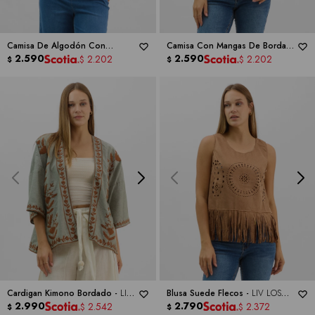
Camisa De Algodón Con
Camisa Con Mangas De Bordado
Bordado Suizo Y Volados -
2.590
LIV
Suizo -
2.590
LIV LOS ANGELES
2.202
2.202
$
$
$
$
LOS ANGELES
Cardigan Kimono Bordado -
LIV
Blusa Suede Flecos -
LIV LOS
LOS ANGELES
2.990
ANGELES
2.790
2.542
2.372
$
$
$
$