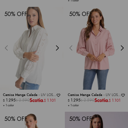
+ 1 color
50
50
Camisa Manga Calada -
LIV LOS
Camisa Manga Calada -
LIV LOS
ANGELES
1.295
2.590
ANGELES
1.295
2.590
1.101
1.101
$
$
$
$
$
$
+ 1 color
+ 1 color
50
50