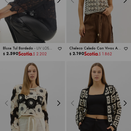
Blusa Tul Bordado -
LIV LOS
Chaleco Calado Con Vivos A
ANGELES
2.590
Contraste -
2.190
LIV LOS ANGELES
2.202
1.862
$
$
$
$