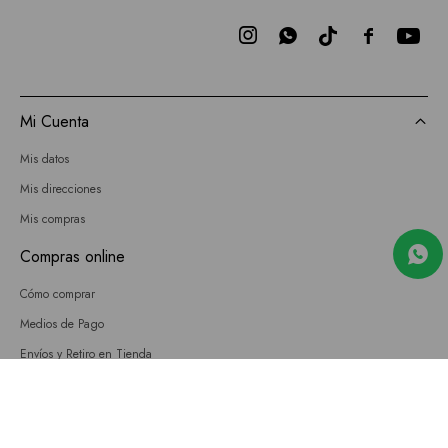



Mi Cuenta
Mis datos
Mis direcciones
Mis compras
Compras online
Cómo comprar
Medios de Pago
Envíos y Retiro en Tienda
Cambios
Términos y Condiciones
GIFT CARD