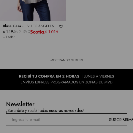
Blusa Gasa -
LIV LOS ANGELES
1.195
2.390
1.016
$
$
$
+ 1 color
MOSTRANDO
33
DE
33
Newsletter
¡Suscribite y recibí todas nuestras novedades!
SUSCRIBIRM