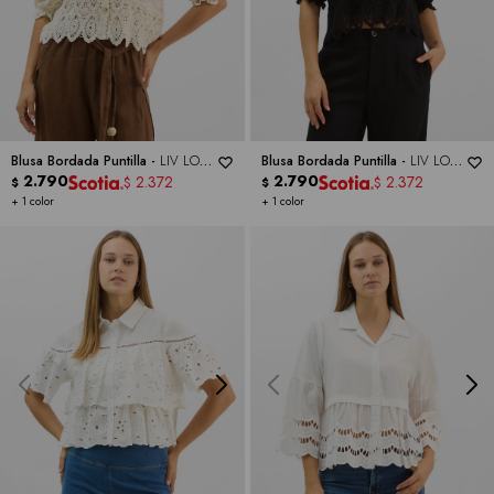
Blusa Bordada Puntilla -
LIV LOS
Blusa Bordada Puntilla -
LIV LOS
ANGELES
2.790
ANGELES
2.790
2.372
2.372
$
$
$
$
+ 1 color
+ 1 color