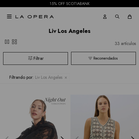
15% OFF SCOTIABANK

Liv Los Angeles
pause
grid_view
33 artículos
Recomendados
Filtrando por:
Liv Los Angeles