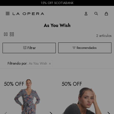
Pantalones
15% OFF SCOTIABANK
Tash &

Jeans
Sophie
As You Wish
Faldas
Hidden
pause
grid_view
2 artículos
Allie
Shorts
Recomendados
Rose
Mallas
Current
Filtrando por:
As You Wish
Air
Elan
50
50
BCBGMAXAZRIA
Bebe
Todas