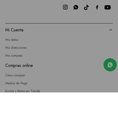



Mi Cuenta
Mis datos
Mis direcciones
Mis compras
Compras online
Cómo comprar
Medios de Pago
Envíos y Retiro en Tienda
Cambios
Términos y Condiciones
GIFT CARD