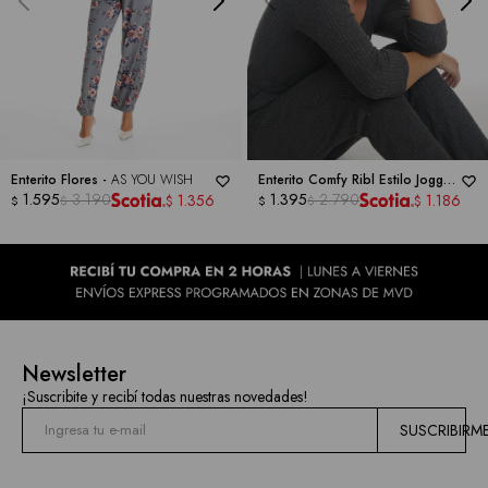
las
marcas
Enterito Flores -
AS YOU WISH
Enterito Comfy Ribl Estilo Jogger
1.595
3.190
-
AS YOU WISH
1.395
2.790
1.356
1.186
$
$
$
$
$
$
Newsletter
¡Suscribite y recibí todas nuestras novedades!
SUSCRIBIRM