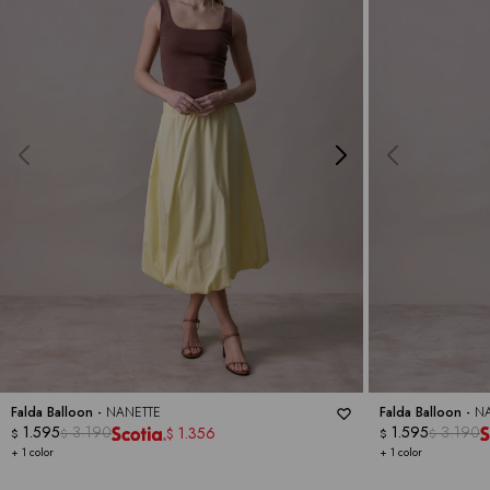
Falda Balloon -
NANETTE
Falda Balloon -
N
1.595
3.190
1.595
3.190
1.356
$
$
$
$
$
+ 1 color
+ 1 color