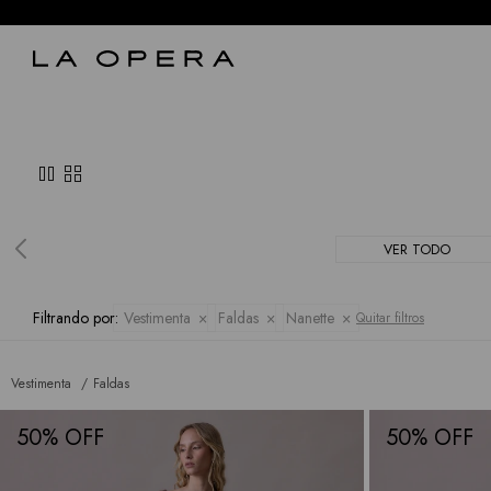
pause
grid_view
VER TODO
Filtrando por:
Vestimenta
Faldas
Nanette
Quitar filtros
Vestimenta
Faldas
50
50