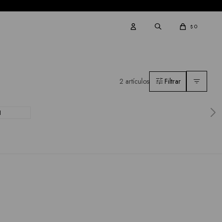
0
$
2 artículos
I