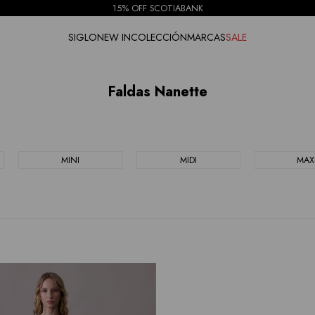
15% OFF SCOTIABANK
SIGLO
NEW IN
COLECCIÓN
MARCAS
SALE
Faldas Nanette
MINI
MIDI
MAX