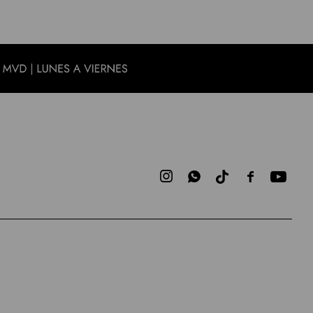


