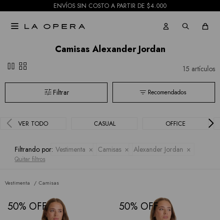
ENVÍOS SIN COSTO A PARTIR DE $4.000

Camisas Alexander Jordan
pause
grid_view
15 artículos
Recomendados
VER TODO
CASUAL
OFFICE
Filtrando por:
Vestimenta
Camisas
Alexander Jordan
Quitar filtros
Vestimenta
Camisas
50
50