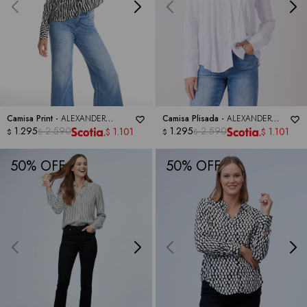
Camisa Print -
ALEXANDER
Camisa Plisada -
ALEXANDER
JORDAN
1.295
2.590
JORDAN
1.295
2.590
1.101
1.101
$
$
$
$
$
$
50
50