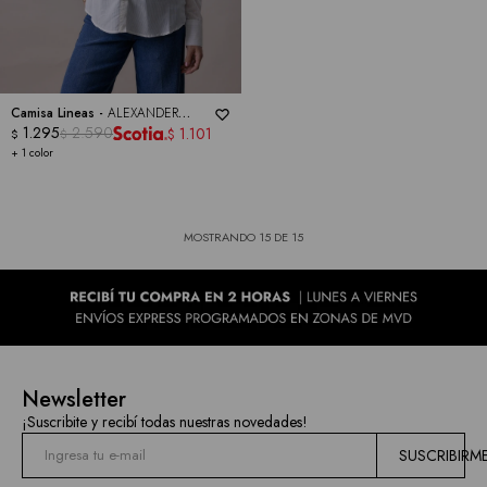
Camisa Lineas -
ALEXANDER
JORDAN
1.295
2.590
1.101
$
$
$
+ 1 color
MOSTRANDO
15
DE
15
Newsletter
¡Suscribite y recibí todas nuestras novedades!
SUSCRIBIRM