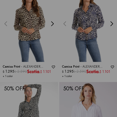
Camisa Print -
ALEXANDER
Camisa Print -
ALEXANDER
JORDAN
1.295
2.590
JORDAN
1.295
2.590
1.101
1.101
$
$
$
$
$
$
+ 1 color
+ 1 color
50
50