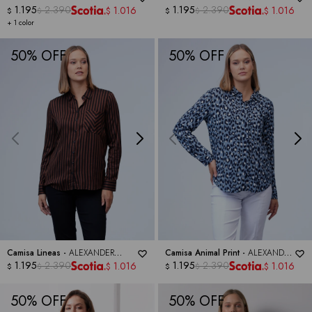
JORDAN
1.195
2.390
JORDAN
1.195
2.390
1.016
1.016
$
$
$
$
$
$
+ 1 color
50
50
Camisa Lineas -
ALEXANDER
Camisa Animal Print -
ALEXANDER
JORDAN
1.195
2.390
JORDAN
1.195
2.390
1.016
1.016
$
$
$
$
$
$
50
50