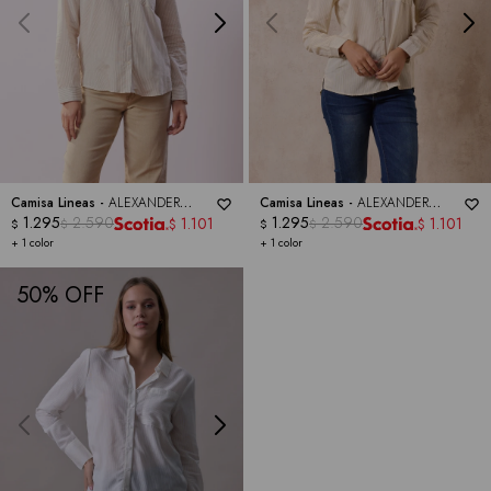
Camisa Lineas -
ALEXANDER
Camisa Lineas -
ALEXANDER
JORDAN
1.295
2.590
JORDAN
1.295
2.590
1.101
1.101
$
$
$
$
$
$
+ 1 color
+ 1 color
50