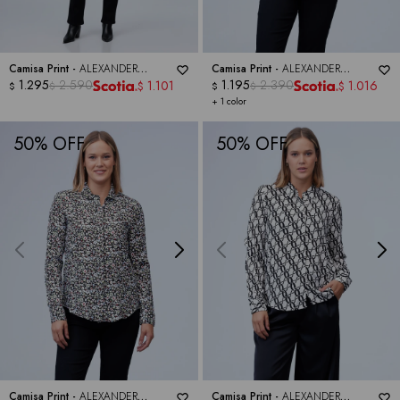
Camisa Print -
ALEXANDER
Camisa Print -
ALEXANDER
JORDAN
1.295
2.590
JORDAN
1.195
2.390
1.101
1.016
$
$
$
$
$
$
+ 1 color
50
50
Camisa Print -
ALEXANDER
Camisa Print -
ALEXANDER