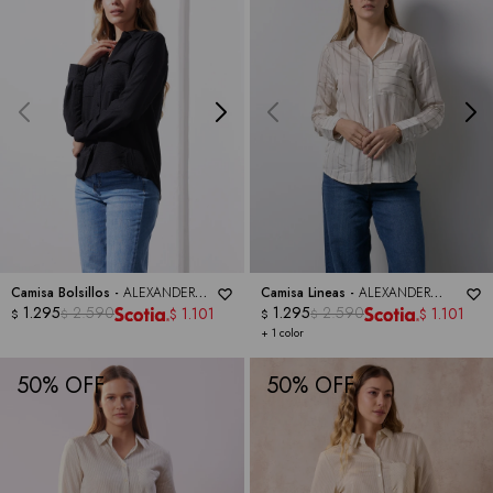
Camisa Bolsillos -
ALEXANDER
Camisa Lineas -
ALEXANDER
JORDAN
1.295
2.590
JORDAN
1.295
2.590
1.101
1.101
$
$
$
$
$
$
+ 1 color
50
50