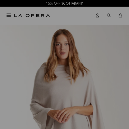
15% OFF SCOTIABANK

NOTIFICARME