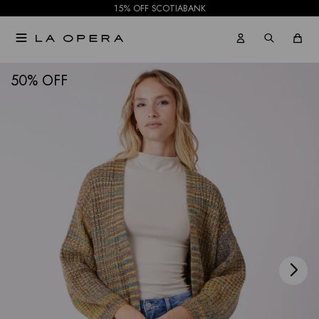
15% OFF SCOTIABANK

NOTIFICARME
50